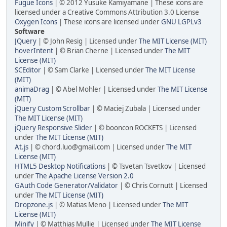
Fugue Icons
| © 2012 Yusuke Kamiyamane | These icons are
licensed under a Creative Commons Attribution 3.0 License
Oxygen Icons
| These icons are licensed under
GNU LGPLv3
Software
JQuery
| © John Resig | Licensed under
The MIT License (MIT)
hoverIntent
| © Brian Cherne | Licensed under
The MIT
License (MIT)
SCEditor
| © Sam Clarke | Licensed under
The MIT License
(MIT)
animaDrag
| © Abel Mohler | Licensed under
The MIT License
(MIT)
jQuery Custom Scrollbar
| © Maciej Zubala | Licensed under
The MIT License (MIT)
jQuery Responsive Slider
| © booncon ROCKETS | Licensed
under
The MIT License (MIT)
At.js
| © chord.luo@gmail.com | Licensed under
The MIT
License (MIT)
HTML5 Desktop Notifications
| © Tsvetan Tsvetkov | Licensed
under
The Apache License Version 2.0
GAuth Code Generator/Validator
| © Chris Cornutt | Licensed
under
The MIT License (MIT)
Dropzone.js
| © Matias Meno | Licensed under
The MIT
License (MIT)
Minify
| © Matthias Mullie | Licensed under
The MIT License