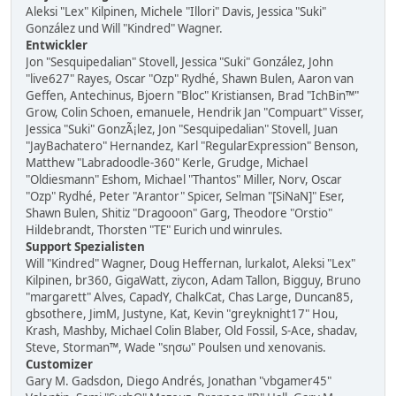
Aleksi "Lex" Kilpinen, Michele "Illori" Davis, Jessica "Suki"
González und Will "Kindred" Wagner.
Entwickler
Jon "Sesquipedalian" Stovell, Jessica "Suki" González, John
"live627" Rayes, Oscar "Ozp" Rydhé, Shawn Bulen, Aaron van
Geffen, Antechinus, Bjoern "Bloc" Kristiansen, Brad "IchBin™"
Grow, Colin Schoen, emanuele, Hendrik Jan "Compuart" Visser,
Jessica "Suki" GonzÃ¡lez, Jon "Sesquipedalian" Stovell, Juan
"JayBachatero" Hernandez, Karl "RegularExpression" Benson,
Matthew "Labradoodle-360" Kerle, Grudge, Michael
"Oldiesmann" Eshom, Michael "Thantos" Miller, Norv, Oscar
"Ozp" Rydhé, Peter "Arantor" Spicer, Selman "[SiNaN]" Eser,
Shawn Bulen, Shitiz "Dragooon" Garg, Theodore "Orstio"
Hildebrandt, Thorsten "TE" Eurich und winrules.
Support Spezialisten
Will "Kindred" Wagner, Doug Heffernan, lurkalot, Aleksi "Lex"
Kilpinen, br360, GigaWatt, ziycon, Adam Tallon, Bigguy, Bruno
"margarett" Alves, CapadY, ChalkCat, Chas Large, Duncan85,
gbsothere, JimM, Justyne, Kat, Kevin "greyknight17" Hou,
Krash, Mashby, Michael Colin Blaber, Old Fossil, S-Ace, shadav,
Steve, Storman™, Wade "sησω" Poulsen und xenovanis.
Customizer
Gary M. Gadsdon, Diego Andrés, Jonathan "vbgamer45"