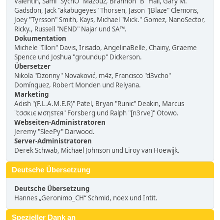
Valentin, Sami "SychO" Mazouz, Brannon "B" Hall, Gary M.
Gadsdon, Jack "akabugeyes" Thorsen, Jason "JBlaze" Clemons,
Joey "Tyrsson" Smith, Kays, Michael "Mick." Gomez, NanoSector,
Ricky., Russell "NEND" Najar und SA™.
Dokumentation
Michele "Illori" Davis, Irisado, AngelinaBelle, Chainy, Graeme
Spence und Joshua "groundup" Dickerson.
Übersetzer
Nikola "Dzonny" Novaković, m4z, Francisco "d3vcho"
Domínguez, Robert Monden und Relyana.
Marketing
Adish "(F.L.A.M.E.R)" Patel, Bryan "Runic" Deakin, Marcus
"cσσкιє мσηѕтєя" Forsberg und Ralph "[n3rve]" Otowo.
Webseiten-Administratoren
Jeremy "SleePy" Darwood.
Server-Administratoren
Derek Schwab, Michael Johnson und Liroy van Hoewijk.
Deutsche Übersetzung
Deutsche Übersetzung
Hannes „Geronimo_CH“ Schmid, noex und Intit.
Spezieller Dank an