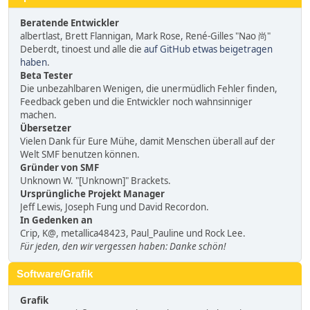
Beratende Entwickler
albertlast, Brett Flannigan, Mark Rose, René-Gilles "Nao 尚"
Deberdt, tinoest und alle die
auf GitHub etwas beigetragen
haben
.
Beta Tester
Die unbezahlbaren Wenigen, die unermüdlich Fehler finden,
Feedback geben und die Entwickler noch wahnsinniger
machen.
Übersetzer
Vielen Dank für Eure Mühe, damit Menschen überall auf der
Welt SMF benutzen können.
Gründer von SMF
Unknown W. "[Unknown]" Brackets.
Ursprüngliche Projekt Manager
Jeff Lewis, Joseph Fung und David Recordon.
In Gedenken an
Crip, K@, metallica48423, Paul_Pauline und Rock Lee.
Für jeden, den wir vergessen haben: Danke schön!
Software/Grafik
Grafik