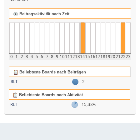
Beitragsaktivität nach Zeit
0
1
2
3
4
5
6
7
8
9
10
11
12
13
14
15
16
17
18
19
20
21
22
23
Beliebteste Boards nach Beiträgen
RLT
2
Beliebteste Boards nach Aktivität
RLT
15,38%