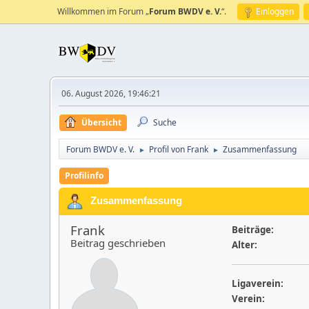
Willkommen im Forum „
Forum BWDV e. V.
“.
Einloggen
06. August 2026, 19:46:21
Übersicht
Suche
Forum BWDV e. V.
Profil von Frank
Zusammenfassung
►
►
Profilinfo
Zusammenfassung
Frank
Beiträge:
Beitrag geschrieben
Alter:
Ligaverein:
Verein: