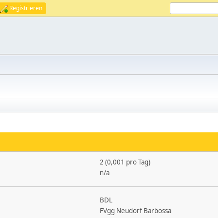
Registrieren
2 (0,001 pro Tag)
n/a
BDL
FVgg Neudorf Barbossa