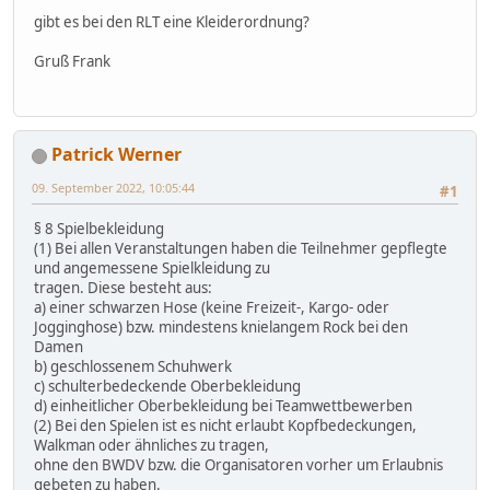
gibt es bei den RLT eine Kleiderordnung?
Gruß Frank
Patrick Werner
09. September 2022, 10:05:44
#1
§ 8 Spielbekleidung
(1) Bei allen Veranstaltungen haben die Teilnehmer gepflegte
und angemessene Spielkleidung zu
tragen. Diese besteht aus:
a) einer schwarzen Hose (keine Freizeit-, Kargo- oder
Jogginghose) bzw. mindestens knielangem Rock bei den
Damen
b) geschlossenem Schuhwerk
c) schulterbedeckende Oberbekleidung
d) einheitlicher Oberbekleidung bei Teamwettbewerben
(2) Bei den Spielen ist es nicht erlaubt Kopfbedeckungen,
Walkman oder ähnliches zu tragen,
ohne den BWDV bzw. die Organisatoren vorher um Erlaubnis
gebeten zu haben.