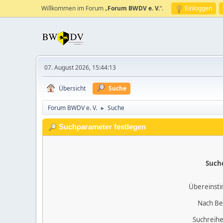
Willkommen im Forum „
Forum BWDV e. V.
“.
Einloggen
07. August 2026, 15:44:13
Übersicht
Suche
Forum BWDV e. V.
Suche
►
Suchparameter festlegen
Such
Übereinst
Nach Be
Suchreihe