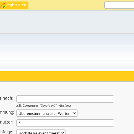
Registrieren
e nach:
z.B.
Computer "Spiele PC" -Absturz
immung:
nutzer:
nfolge: