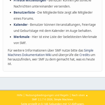
Private Mitteilungen
- Benutzer können persönliche
Nachrichten untereinander versenden.
Benutzerliste
- Die Mitgliederliste zeigt alle Mitglieder
eines Forums.
Kalender
- Benutzer können Veranstaltungen, Feiertage
und Geburtstage mit dem Kalender im Auge behalten.
Merkmale
- Hier ist eine Liste der beliebtesten Merkmale
von SMF.
Für weitere Informationen über SMF nutze bitte das
Simple
Machines Dokumentation Wiki
und überprüfe die
Credits
um
herauszufinden, wer SMF zu dem gemacht hat, was es heute
ist.
|
|
Hilfe
Nutzungsbedingungen und Regeln
Nach oben ▲
,
SMF 2.1.7 © 2026
Simple Machines
Seite erstellt in 0.146 Sekunden mit 12 Abfragen.