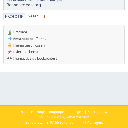
Begonnen von
Jörg
Seiten
1
NACH OBEN
Umfrage
Verschobenes Thema
Thema geschlossen
Fixiertes Thema
Thema, das du beobachtest
|
|
Hilfe
Nutzungsbedingungen und Regeln
Nach oben ▲
,
SMF 2.1.7 © 2026
Simple Machines
Seite erstellt in 0.166 Sekunden mit 19 Abfragen.