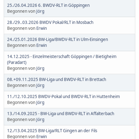
25./26.04.2026 6. BWDV-RLT in Göppingen
Begonnen von
Jörg
28./29..03.2026 BWDV Pokal/RLT in Mosbach
Begonnen von
Erwin
24./25.01.2026 BW-Liga/BWDV-RLT in Ulm-Einsingen
Begonnen von
Erwin
14.12.2025 - Einzelmeisterschaft Göppingen / Bietigheim
(Paradart)
Begonnen von
Jörg
08.+09.11.2025 BW-Liga und BWDV-RLT in Brettach
Begonnen von
Jörg
11./12.10.2025 BWDV-Pokal und BWDV-RLT in Huttenheim
Begonnen von
Jörg
13./14.09.2025 - BW-Liga und BWDV-RLT in Affalterbach
Begonnen von
Jörg
12./13.04.2025 BW-Liga/RLT Gingen an der Fils
Begonnen von
Erwin