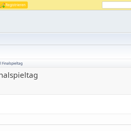
Registrieren
 Finalspieltag
nalspieltag