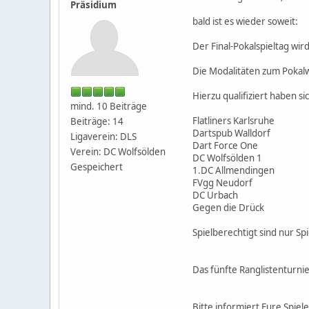
Präsidium
bald ist es wieder soweit:
Der Final-Pokalspieltag wi
Die Modalitäten zum Pokalw
Hierzu qualifiziert haben s
mind. 10 Beiträge
Flatliners Karlsruhe
Beiträge: 14
Dartspub Walldorf
Ligaverein: DLS
Dart Force One
Verein: DC Wolfsölden
DC Wolfsölden 1
Gespeichert
1.DC Allmendingen
FVgg Neudorf
DC Urbach
Gegen die Drück
Spielberechtigt sind nur Sp
Das fünfte Ranglistenturni
Bitte informiert Eure Spie