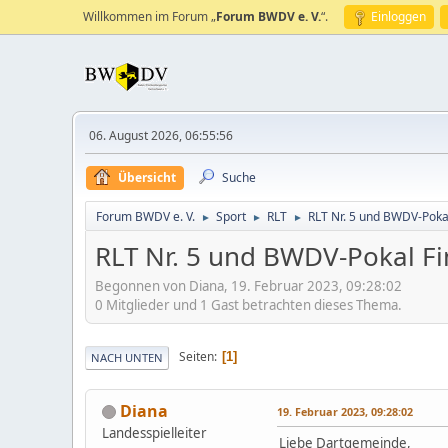
Willkommen im Forum „
Forum BWDV e. V.
“.
Einloggen
06. August 2026, 06:55:56
Übersicht
Suche
Forum BWDV e. V.
Sport
RLT
RLT Nr. 5 und BWDV-Pokal
►
►
►
RLT Nr. 5 und BWDV-Pokal Fi
Begonnen von Diana, 19. Februar 2023, 09:28:02
0 Mitglieder und 1 Gast betrachten dieses Thema.
Seiten
1
NACH UNTEN
Diana
19. Februar 2023, 09:28:02
Landesspielleiter
Liebe Dartgemeinde,